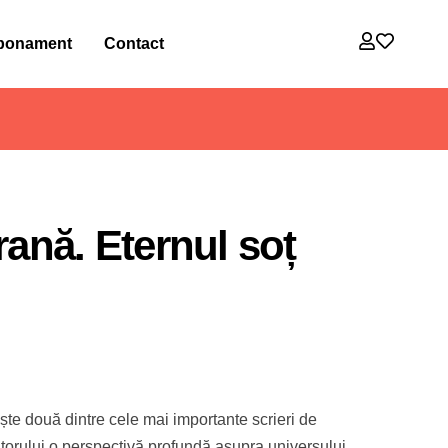
bonament
Contact
ană. Eternul soț
ște două dintre cele mai importante scrieri de
titorului o perspectivă profundă asupra universului