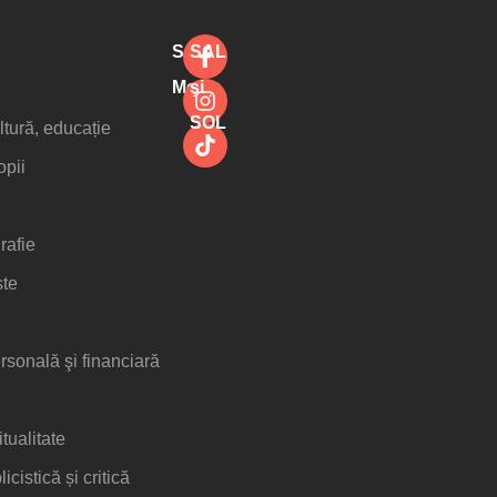
Social
SAL
Media
şi
SOL
ltură, educație
opii
rafie
ste
rsonală şi financiară
itualitate
icistică și critică