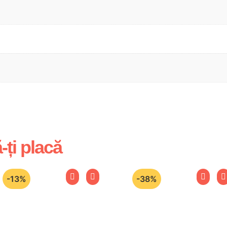
-ți placă
-13%
-38%