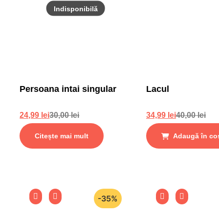
Persoana intai singular
Lacul
24,99
lei
30,00
lei
34,99
lei
40,00
lei
Citește mai mult
Adaugă în co
-35%