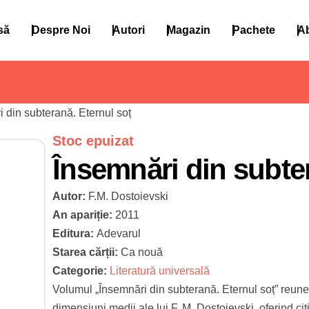
să
Despre Noi
Autori
Magazin
Pachete
A
i din subterană. Eternul soț
Stoc epuizat
Însemnări din subter
Autor:
F.M. Dostoievski
An apariție:
2011
Editura:
Adevarul
Starea cărții:
Ca nouă
Categorie:
Literatură universală
Volumul „Însemnări din subterană. Eternul soț” reune
dimensiuni medii ale lui F. M. Dostoievski, oferind ci