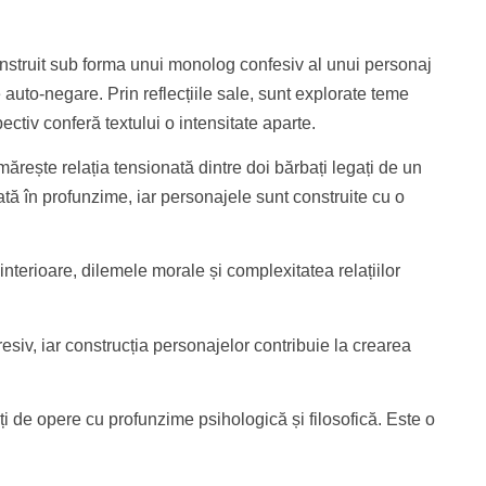
construit sub forma unui monolog confesiv al unui personaj
 auto-negare. Prin reflecțiile sale, sunt explorate teme
pectiv conferă textului o intensitate aparte.
ărește relația tensionată dintre doi bărbați legați de un
ată în profunzime, iar personajele sunt construite cu o
nterioare, dilemele morale și complexitatea relațiilor
presiv, iar construcția personajelor contribuie la crearea
sați de opere cu profunzime psihologică și filosofică. Este o