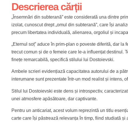
Descrierea cărții
„Însemnări din subterană” este considerată una dintre prim
izolat, cunoscut drept „omul din subterană”, care își analiz
precum libertatea individuală, alienarea, orgoliul și incapac
„Eternul soț” aduce în prim-plan o poveste diferită, dar la
trecut comun și de o femeie care le-a influențat destinul. 
finețe remarcabilă, specifică stilului lui Dostoievski.
Ambele scrieri evidențiază capacitatea autorului de a pătr
interumane sunt prezentate într-un mod realist și intens, of
Stilul lui Dostoievski este dens și introspectiv, caracterizat
unei atmosfere apăsătoare, dar captivante.
Pentru un anticariat, acest volum reprezintă un titlu esenția
carte care își păstrează relevanța în timp, fiind studiată 