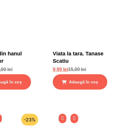
din hanul
Viata la tara. Tanase
or
Scatiu
,00
lei
9,99
lei
15,00
lei
ugă în coș
Adaugă în coș
-23%