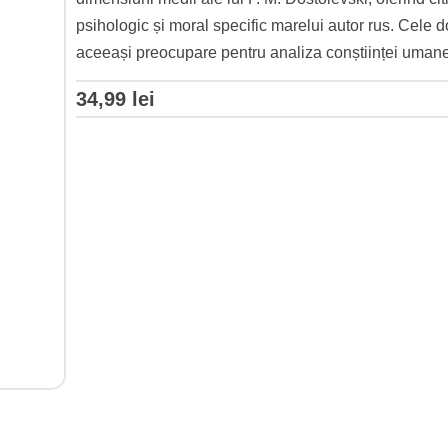
psihologic și moral specific marelui autor rus. Cele dou
aceeași preocupare pentru analiza conștiinței umane și
34,99
lei