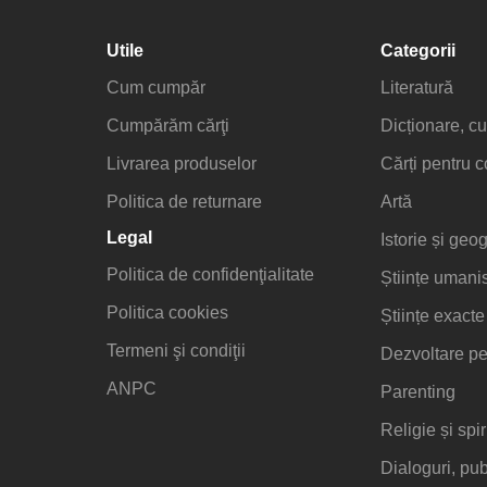
Utile
Categorii
Cum cumpăr
Literatură
Cumpărăm cărţi
Dicționare, cu
Livrarea produselor
Cărți pentru c
Politica de returnare
Artă
Legal
Istorie și geog
Politica de confidenţialitate
Științe umani
Politica cookies
Științe exacte
Termeni şi condiţii
Dezvoltare pe
ANPC
Parenting
Religie și spir
Dialoguri, publ