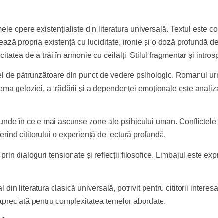
ele opere existențialiste din literatura universală. Textul este 
ează propria existență cu luciditate, ironie și o doză profundă de
itatea de a trăi în armonie cu ceilalți. Stilul fragmentar și intros
 fel de pătrunzătoare din punct de vedere psihologic. Romanul urm
Tema geloziei, a trădării și a dependenței emoționale este analiz
unde în cele mai ascunse zone ale psihicului uman. Conflictele i
erind cititorului o experiență de lectură profundă.
 prin dialoguri tensionate și reflecții filosofice. Limbajul este ex
l din literatura clasică universală, potrivit pentru cititorii intere
și apreciată pentru complexitatea temelor abordate.