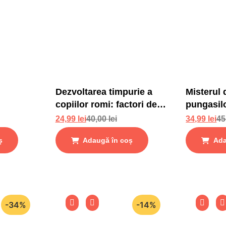
Dezvoltarea timpurie a
Misterul 
copiilor romi: factori de
pungasil
risc si factori de protectie
24,99
lei
40,00
lei
34,99
lei
45
ș
Adaugă în coș
Ada
-34%
-14%