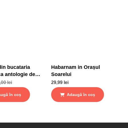
din bucataria
Habarnam in Orașul
ca antologie de
Soarelui
tari si gustari
,00
lei
29,99
lei
ugă în coș
Adaugă în coș