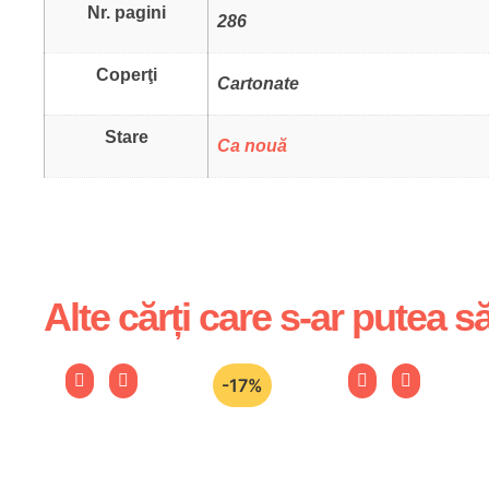
Nr. pagini
286
Coperţi
Cartonate
Stare
Ca nouă
Alte cărți care s-ar putea să
-17%