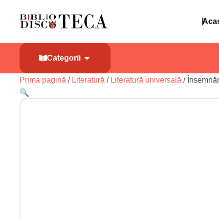
Aca
Categorii
Prima pagină
/
Literatură
/
Literatură universală
/ Însemnăr
🔍