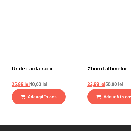
Unde canta racii
Zborul albinelor
25,99
lei
40,00
lei
32,99
lei
50,00
lei
Adaugă în coș
Adaugă în co