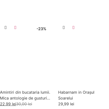
Adaugă în coș
Adaugă în coș
-23%
Amintiri din bucataria lumii.
Habarnam in Orașul
Mica antologie de gusturi,
Soarelui
stari si gustari
22,99
lei
30,00
lei
29,99
lei