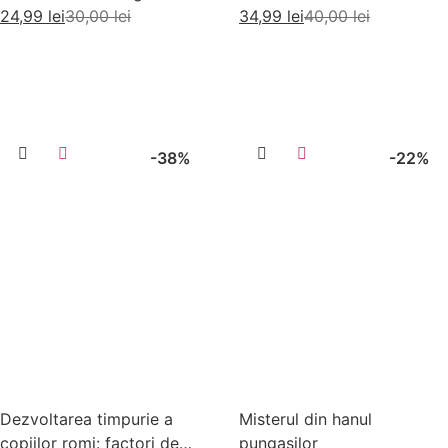
24,99
lei
30,00
lei
34,99
lei
40,00
lei
Citește mai mult
Adaugă în coș
-38%
-22%
Dezvoltarea timpurie a
Misterul din hanul
copiilor romi: factori de
pungasilor