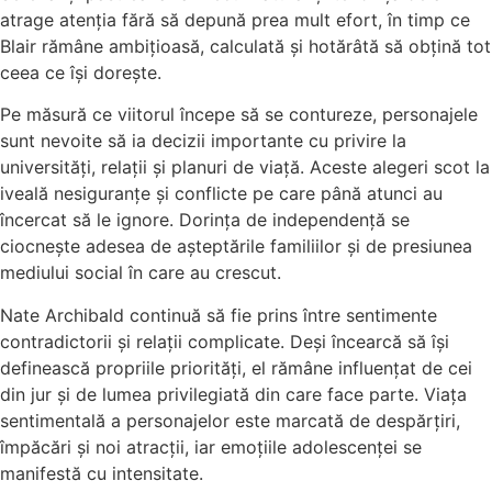
atrage atenția fără să depună prea mult efort, în timp ce
Blair rămâne ambițioasă, calculată și hotărâtă să obțină tot
ceea ce își dorește.
Pe măsură ce viitorul începe să se contureze, personajele
sunt nevoite să ia decizii importante cu privire la
universități, relații și planuri de viață. Aceste alegeri scot la
iveală nesiguranțe și conflicte pe care până atunci au
încercat să le ignore. Dorința de independență se
ciocnește adesea de așteptările familiilor și de presiunea
mediului social în care au crescut.
Nate Archibald continuă să fie prins între sentimente
contradictorii și relații complicate. Deși încearcă să își
definească propriile priorități, el rămâne influențat de cei
din jur și de lumea privilegiată din care face parte. Viața
sentimentală a personajelor este marcată de despărțiri,
împăcări și noi atracții, iar emoțiile adolescenței se
manifestă cu intensitate.