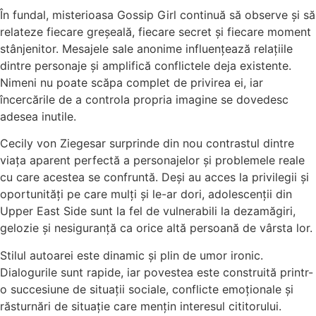
În fundal, misterioasa Gossip Girl continuă să observe și să
relateze fiecare greșeală, fiecare secret și fiecare moment
stânjenitor. Mesajele sale anonime influențează relațiile
dintre personaje și amplifică conflictele deja existente.
Nimeni nu poate scăpa complet de privirea ei, iar
încercările de a controla propria imagine se dovedesc
adesea inutile.
Cecily von Ziegesar surprinde din nou contrastul dintre
viața aparent perfectă a personajelor și problemele reale
cu care acestea se confruntă. Deși au acces la privilegii și
oportunități pe care mulți și le-ar dori, adolescenții din
Upper East Side sunt la fel de vulnerabili la dezamăgiri,
gelozie și nesiguranță ca orice altă persoană de vârsta lor.
Stilul autoarei este dinamic și plin de umor ironic.
Dialogurile sunt rapide, iar povestea este construită printr-
o succesiune de situații sociale, conflicte emoționale și
răsturnări de situație care mențin interesul cititorului.