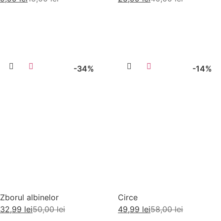
Adaugă în coș
Adaugă în coș
-34%
-14%
Zborul albinelor
Circe
32,99
lei
50,00
lei
49,99
lei
58,00
lei