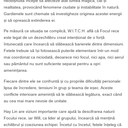
neobișnuită începe să afecteze atât lumea magică, cât și
realitatea, provocând fenomene ciudate și instabilitate în natură.
Gardienele sunt chemate să investigheze originea acestei energii
și să oprească extinderea ei.
Pe măsură ce situația se complică, W.I.T.C.H. află că Focul rece
este legat de un dezechilibru creat intenționat de o forță
întunecată care încearcă să slăbească barierele dintre dimensiuni.
Fetele trebuie să își folosească puterile elementare într-un mod
mai coordonat ca niciodată, deoarece nici focul, nici apa, nici aerul
sau pământul nu sunt suficiente separat pentru a opri
amenințarea.
Fiecare dintre ele se confruntă și cu propriile dificultăți personale:
lipsa de încredere, tensiuni în grup și teama de eșec. Aceste
conflicte interioare amenință să le slăbească legătura, exact când
au cea mai mare nevoie de unitate.
Hay Lin are viziuni importante care ajută la descifrarea naturii
Focului rece, iar Will, ca lider al grupului, încearcă să mențină
echilibrul și coeziunea echipei. Încetul cu încetul, fetele înțeleg că