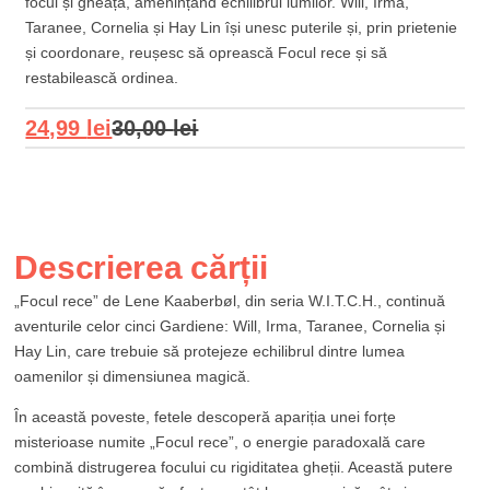
focul și gheața, amenințând echilibrul lumilor. Will, Irma,
Taranee, Cornelia și Hay Lin își unesc puterile și, prin prietenie
și coordonare, reușesc să oprească Focul rece și să
restabilească ordinea.
24,99
lei
30,00
lei
Descrierea cărții
„Focul rece” de Lene Kaaberbøl, din seria W.I.T.C.H., continuă
aventurile celor cinci Gardiene: Will, Irma, Taranee, Cornelia și
Hay Lin, care trebuie să protejeze echilibrul dintre lumea
oamenilor și dimensiunea magică.
În această poveste, fetele descoperă apariția unei forțe
misterioase numite „Focul rece”, o energie paradoxală care
combină distrugerea focului cu rigiditatea gheții. Această putere