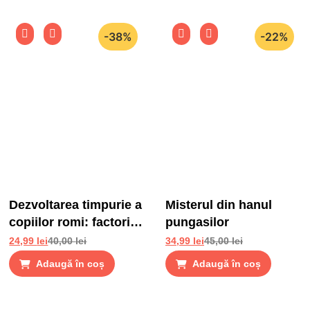
-38%
-22%
Dezvoltarea timpurie a
Misterul din hanul
copiilor romi: factori
pungasilor
de risc si factori de
24,99
lei
40,00
lei
34,99
lei
45,00
lei
protectie
Adaugă în coș
Adaugă în coș