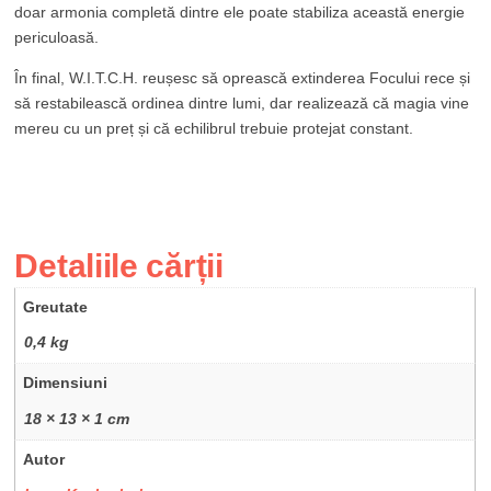
doar armonia completă dintre ele poate stabiliza această energie
periculoasă.
În final, W.I.T.C.H. reușesc să oprească extinderea Focului rece și
să restabilească ordinea dintre lumi, dar realizează că magia vine
mereu cu un preț și că echilibrul trebuie protejat constant.
Detaliile cărții
Greutate
0,4 kg
Dimensiuni
18 × 13 × 1 cm
Autor