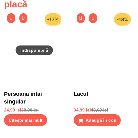
placă
-17%
-13%
Persoana intai
Lacul
singular
24,99
lei
30,00
lei
34,99
lei
40,00
lei
Citește mai mult
Adaugă în coș