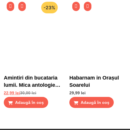
-23%
Amintiri din bucataria
Habarnam in Orașul
lumii. Mica antologie
Soarelui
de gusturi, stari si
22,99
lei
30,00
lei
29,99
lei
gustari
Adaugă în coș
Adaugă în coș