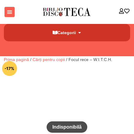
Categorii
Prima pagină
/
Cărți pentru copii
/ Focul rece – W.I.T.C.H.
-17%