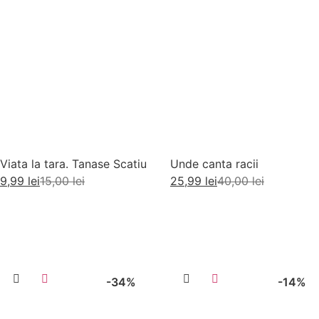
Viata la tara. Tanase Scatiu
Unde canta racii
9,99
lei
15,00
lei
25,99
lei
40,00
lei
Adaugă în coș
Adaugă în coș
-34%
-14%