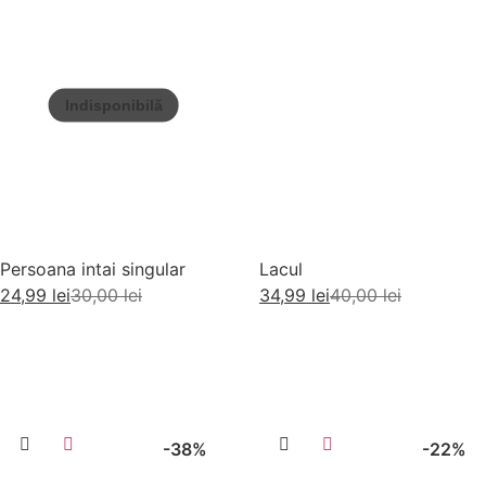
Persoana intai singular
Lacul
24,99
lei
30,00
lei
34,99
lei
40,00
lei
Citește mai mult
Adaugă în coș
-38%
-22%