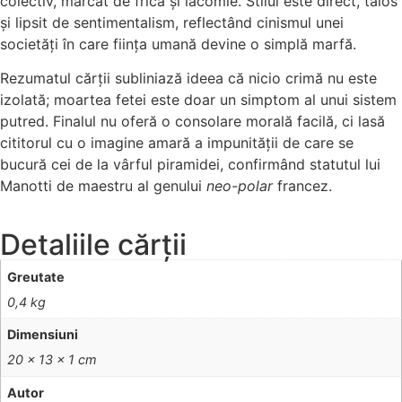
colectiv, marcat de frică și lăcomie. Stilul este direct, tăios
și lipsit de sentimentalism, reflectând cinismul unei
societăți în care ființa umană devine o simplă marfă.
Rezumatul cărții subliniază ideea că nicio crimă nu este
izolată; moartea fetei este doar un simptom al unui sistem
putred. Finalul nu oferă o consolare morală facilă, ci lasă
cititorul cu o imagine amară a impunității de care se
bucură cei de la vârful piramidei, confirmând statutul lui
Manotti de maestru al genului
neo-polar
francez.
Detaliile cărții
Greutate
0,4 kg
Dimensiuni
20 × 13 × 1 cm
Autor