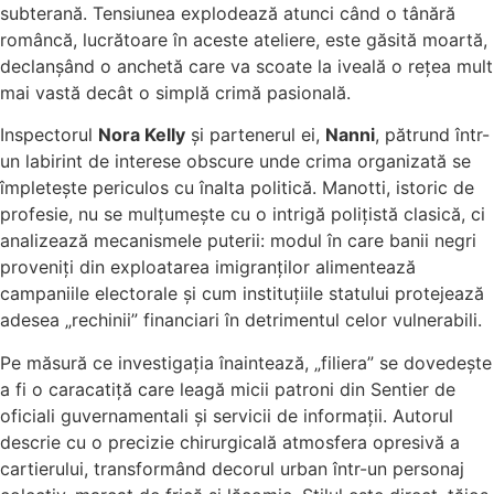
subterană. Tensiunea explodează atunci când o tânără
româncă, lucrătoare în aceste ateliere, este găsită moartă,
declanșând o anchetă care va scoate la iveală o rețea mult
mai vastă decât o simplă crimă pasională.
Inspectorul
Nora Kelly
și partenerul ei,
Nanni
, pătrund într-
un labirint de interese obscure unde crima organizată se
împletește periculos cu înalta politică. Manotti, istoric de
profesie, nu se mulțumește cu o intrigă polițistă clasică, ci
analizează mecanismele puterii: modul în care banii negri
proveniți din exploatarea imigranților alimentează
campaniile electorale și cum instituțiile statului protejează
adesea „rechinii” financiari în detrimentul celor vulnerabili.
Pe măsură ce investigația înaintează, „filiera” se dovedește
a fi o caracatiță care leagă micii patroni din Sentier de
oficiali guvernamentali și servicii de informații. Autorul
descrie cu o precizie chirurgicală atmosfera opresivă a
cartierului, transformând decorul urban într-un personaj