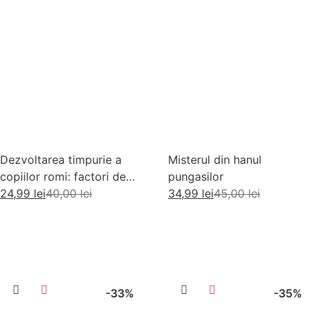
Dezvoltarea timpurie a
Misterul din hanul
copiilor romi: factori de
pungasilor
risc si factori de protectie
24,99
lei
40,00
lei
34,99
lei
45,00
lei
Adaugă în coș
Adaugă în coș
-33%
-35%