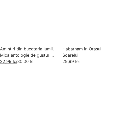
Amintiri din bucataria lumii.
Habarnam in Orașul
Mica antologie de gusturi,
Soarelui
stari si gustari
22,99
lei
30,00
lei
29,99
lei
Adaugă în coș
Adaugă în coș