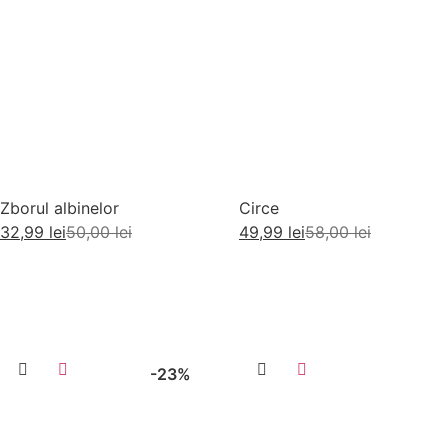
Zborul albinelor
Circe
32,99
lei
50,00
lei
49,99
lei
58,00
lei
Adaugă în coș
Adaugă în coș
-23%