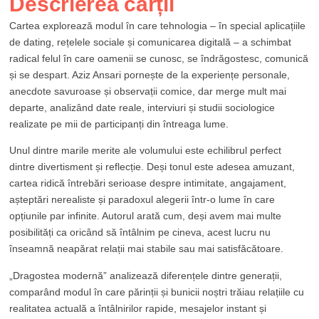
Descrierea cărții
Cartea explorează modul în care tehnologia – în special aplicațiile
de dating, rețelele sociale și comunicarea digitală – a schimbat
radical felul în care oamenii se cunosc, se îndrăgostesc, comunică
și se despart. Aziz Ansari pornește de la experiențe personale,
anecdote savuroase și observații comice, dar merge mult mai
departe, analizând date reale, interviuri și studii sociologice
realizate pe mii de participanți din întreaga lume.
Unul dintre marile merite ale volumului este echilibrul perfect
dintre divertisment și reflecție. Deși tonul este adesea amuzant,
cartea ridică întrebări serioase despre intimitate, angajament,
așteptări nerealiste și paradoxul alegerii într-o lume în care
opțiunile par infinite. Autorul arată cum, deși avem mai multe
posibilități ca oricând să întâlnim pe cineva, acest lucru nu
înseamnă neapărat relații mai stabile sau mai satisfăcătoare.
„Dragostea modernă” analizează diferențele dintre generații,
comparând modul în care părinții și bunicii noștri trăiau relațiile cu
realitatea actuală a întâlnirilor rapide, mesajelor instant și