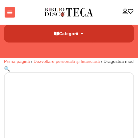
Categorii
Prima pagină
/
Dezvoltare personală şi financiară
/ Dragostea mode
🔍