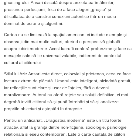
ghosting-ului. Ansari discută despre anxietatea întâlnirilor,
presiunea perfecțiunii, frica de a face alegeri „greșite” și
dificultatea de a construi conexiuni autentice într-un mediu
dominat de ecrane și algoritmi.
Cartea nu se limitează la spațiul american, ci include exemple și
observații din mai multe culturi, oferind o perspectivă globală
asupra iubirii moderne. Acest lucru îi conferă profunzime și face ca
mesajele sale să fie universal valabile, indiferent de contextul
cultural al cititorului.
Stilul lui Aziz Ansari este direct, colocvial și prietenos, ceea ce face
lectura extrem de plăcută. Umorul este inteligent, niciodată gratuit,
iar reflecțiile sunt clare și ușor de înțeles, fără a deveni
moralizatoare. Autorul nu oferă rețete sau soluții definitive, ci mai
degrabă invită cititorul să-și pună întrebări și să-și analizeze
propriile obiceiuri și așteptări în dragoste.
Pentru un anticariat, „Dragostea modernă” este un titlu foarte
atractiv, aflat la granița dintre non-ficțiune, sociologie, psihologie
relațională și eseu contemporan. Este o carte căutată de cititori