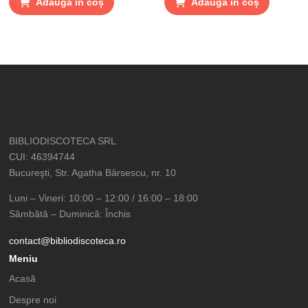
Adaugă în coș
Adaugă în coș
BIBLIODISCOTECA SRL
CUI: 46394744
Bucureşti, Str. Agatha Bârsescu, nr. 10
Luni – Vineri: 10:00 – 12:00 / 16:00 – 18:00
Sâmbătă – Duminică: Închis
contact@bibliodiscoteca.ro
Meniu
Acasă
Despre noi