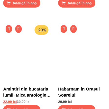
Adaugă în coș
Adaugă în coș
-23%
Amintiri din bucataria
Habarnam in Orașul
lumii. Mica antologie
Soarelui
de gusturi, stari si
22,99
lei
30,00
lei
29,99
lei
gustari