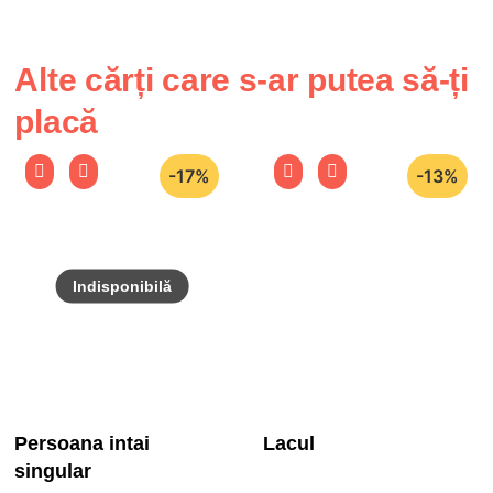
Alte cărți care s-ar putea să-ți
placă
-17%
-13%
Persoana intai
Lacul
singular