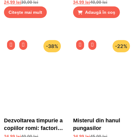
24,99
lei
30,00
lei
34,99
lei
40,00
lei
Citește mai mult
Adaugă în coș
-38%
-22%
Dezvoltarea timpurie a
Misterul din hanul
copiilor romi: factori
pungasilor
de risc si factori de
24,99
lei
40,00
lei
34,99
lei
45,00
lei