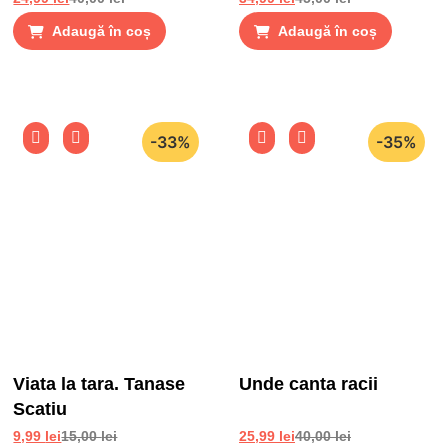
protectie
Adaugă în coș
Adaugă în coș
-33%
-35%
Viata la tara. Tanase
Unde canta racii
Scatiu
9,99
lei
15,00
lei
25,99
lei
40,00
lei