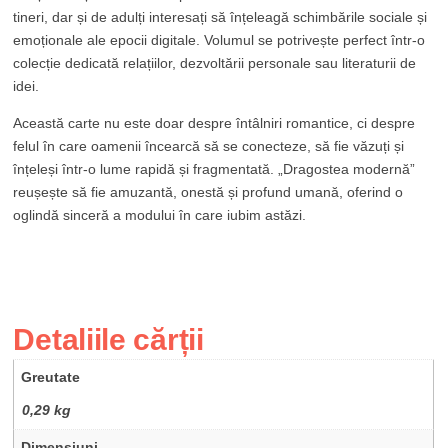
tineri, dar și de adulți interesați să înțeleagă schimbările sociale și
emoționale ale epocii digitale. Volumul se potrivește perfect într-o
colecție dedicată relațiilor, dezvoltării personale sau literaturii de
idei.
Această carte nu este doar despre întâlniri romantice, ci despre
felul în care oamenii încearcă să se conecteze, să fie văzuți și
înțeleși într-o lume rapidă și fragmentată. „Dragostea modernă”
reușește să fie amuzantă, onestă și profund umană, oferind o
oglindă sinceră a modului în care iubim astăzi.
Detaliile cărții
Greutate
0,29 kg
Dimensiuni