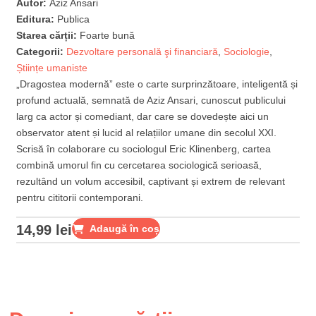
Autor:
Aziz Ansari
Editura:
Publica
Starea cărții:
Foarte bună
Categorii:
Dezvoltare personală şi financiară
,
Sociologie
,
Științe umaniste
„Dragostea modernă” este o carte surprinzătoare, inteligentă și
profund actuală, semnată de Aziz Ansari, cunoscut publicului
larg ca actor și comediant, dar care se dovedește aici un
observator atent și lucid al relațiilor umane din secolul XXI.
Scrisă în colaborare cu sociologul Eric Klinenberg, cartea
combină umorul fin cu cercetarea sociologică serioasă,
rezultând un volum accesibil, captivant și extrem de relevant
pentru cititorii contemporani.
14,99
lei
Adaugă în coș