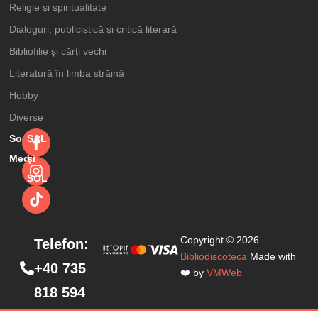
Religie și spiritualitate
Dialoguri, publicistică și critică literară
Bibliofilie și cărți vechi
Literatură în limba străină
Hobby
Diverse
Social
SAL
Media
şi
SOL
Copyright © 2026
Telefon:
Despre ingeri
Adaugă în coș
Bibliodiscoteca
Made with
+40 735
29,99
lei
40,00
lei
❤️ by
VMWeb
818 594