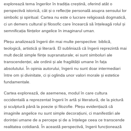
explorează tema îngerilor în tradiția creștină, oferind atât o
perspectivă istorică, cât și o reflecție personală asupra sensului lor
simbolic și spiritual. Cartea nu este o lucrare religioasă dogmatică,
ci un demers cultural și filosofic care încearcă să înțeleagă rolul și
semnificația ființelor angelice în imaginarul uman.
Pleșu analizează îngerii din mai multe perspective: biblică,
teologică, artistică și literară. El subliniază că îngerii reprezintă mai
mult decât simple ființe supranaturale; ei sunt simboluri ale
transcendenței, ale ordinii și ale fragilității umane în fața
absolutului. În opinia autorului, îngerii nu sunt doar intermediari
între om și divinitate, ci și oglinda unor valori morale și estetice
fundamentale.
Cartea explorează, de asemenea, modul în care cultura
occidentală a reprezentat îngerii în artă și literatură, de la pictură
și sculptură până la poezie și filozofie. Pleșu evidențiază că
imaginile angelice nu sunt simple decorațiuni, ci manifestări ale
dorinței umane de a percepe și de a înțelege ceea ce transcende
realitatea cotidiană. În această perspectivă, îngerii funcționează