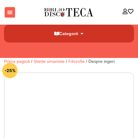
Categorii
Prima pagină
/
Științe umaniste
/
Filozofie
/ Despre ingeri
🔍
-25%