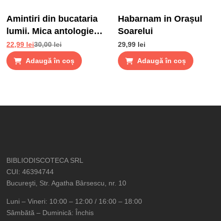
Amintiri din bucataria
Habarnam in Orașul
lumii. Mica antologie
Soarelui
de gusturi, stari si
22,99
lei
30,00
lei
29,99
lei
gustari
Adaugă în coș
Adaugă în coș
BIBLIODISCOTECA SRL
CUI: 46394744
Bucureşti, Str. Agatha Bârsescu, nr. 10
Luni – Vineri: 10:00 – 12:00 / 16:00 – 18:00
Sâmbătă – Duminică: Închis