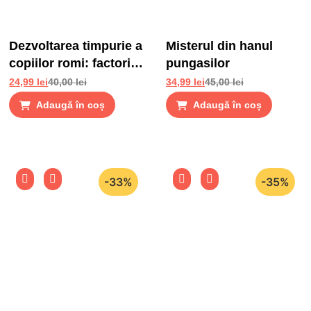
Dezvoltarea timpurie a
Misterul din hanul
copiilor romi: factori
pungasilor
de risc si factori de
24,99
lei
40,00
lei
34,99
lei
45,00
lei
protectie
Adaugă în coș
Adaugă în coș
-33%
-35%