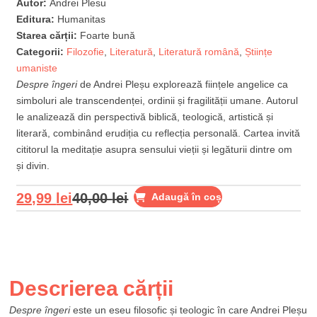
Autor:
Andrei Plesu
Editura:
Humanitas
Starea cărții:
Foarte bună
Categorii:
Filozofie
,
Literatură
,
Literatură română
,
Științe
umaniste
Despre îngeri
de Andrei Pleșu explorează ființele angelice ca
simboluri ale transcendenței, ordinii și fragilității umane. Autorul
le analizează din perspectivă biblică, teologică, artistică și
literară, combinând erudiția cu reflecția personală. Cartea invită
cititorul la meditație asupra sensului vieții și legăturii dintre om
și divin.
29,99
lei
40,00
lei
Adaugă în coș
Descrierea cărții
Despre îngeri
este un eseu filosofic și teologic în care Andrei Pleșu