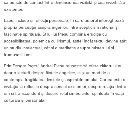
ca puncte de contact între dimensiunea vizibilă și cea invizibilă a
existenței.
Eseul include și reflecții personale, în care autorul interoghează
propria percepție asupra îngerilor, între scepticism rațional și
fascinație spirituală. Stilul lui Pleșu combină erudiția cu
accesibilitatea, polemica cu lirismul, astfel încât textul devine atât
un studiu intelectual, cât și o meditație asupra misterului și
frumuseții lumii.
Prin
Despre îngeri
, Andrei Pleșu reușește să ofere cititorului nu
doar o lectură despre ființele angelice, ci și un mod de a
contempla fragilitatea, limitele și aspirațiile omului. Cartea este o
invitație la reflecție despre sensul existenței, despre relația dintre
om și transcendent și despre rolul simbolurilor spirituale în viața
culturală și personală.