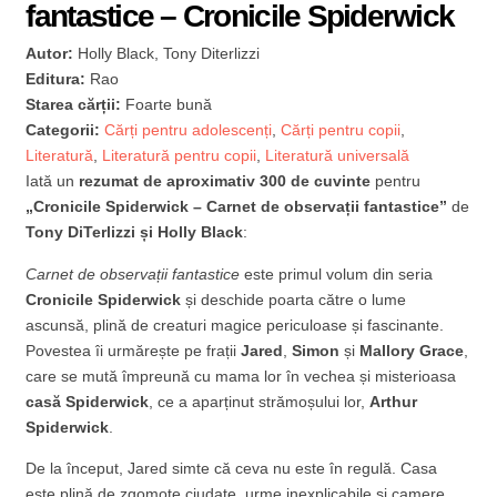
fantastice – Cronicile Spiderwick
Autor:
Holly Black, Tony Diterlizzi
Editura:
Rao
Starea cărții:
Foarte bună
Categorii:
Cărți pentru adolescenți
,
Cărți pentru copii
,
Literatură
,
Literatură pentru copii
,
Literatură universală
Iată un
rezumat de aproximativ 300 de cuvinte
pentru
„Cronicile Spiderwick – Carnet de observații fantastice”
de
Tony DiTerlizzi și Holly Black
:
Carnet de observații fantastice
este primul volum din seria
Cronicile Spiderwick
și deschide poarta către o lume
ascunsă, plină de creaturi magice periculoase și fascinante.
Povestea îi urmărește pe frații
Jared
,
Simon
și
Mallory Grace
,
care se mută împreună cu mama lor în vechea și misterioasa
casă Spiderwick
, ce a aparținut strămoșului lor,
Arthur
Spiderwick
.
De la început, Jared simte că ceva nu este în regulă. Casa
este plină de zgomote ciudate, urme inexplicabile și camere