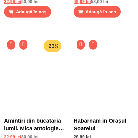
32,99
lei
50,00
lei
49,99
lei
58,00
lei
Adaugă în coș
Adaugă în coș
-23%
Amintiri din bucataria
Habarnam in Orașul
lumii. Mica antologie
Soarelui
de gusturi, stari si
22,99
lei
30,00
lei
29,99
lei