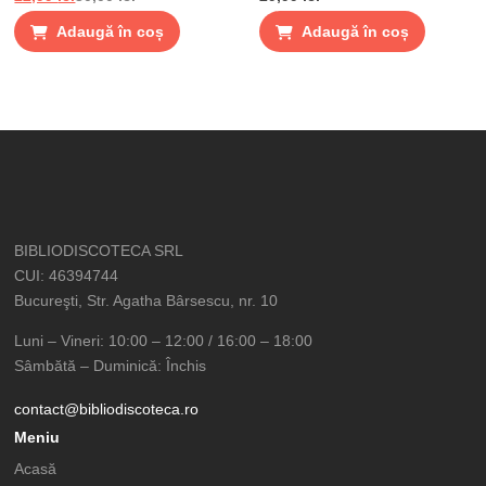
gustari
Adaugă în coș
Adaugă în coș
BIBLIODISCOTECA SRL
CUI: 46394744
Bucureşti, Str. Agatha Bârsescu, nr. 10
Luni – Vineri: 10:00 – 12:00 / 16:00 – 18:00
Sâmbătă – Duminică: Închis
contact@bibliodiscoteca.ro
Meniu
Acasă