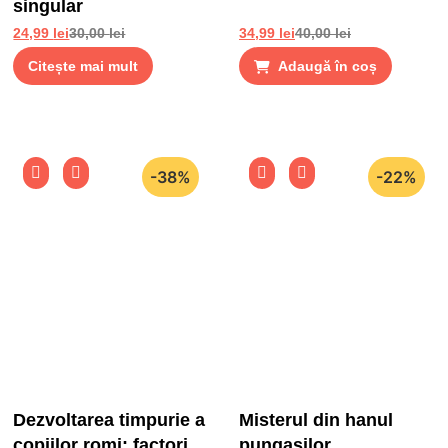
singular
24,99
lei
30,00
lei
34,99
lei
40,00
lei
Citește mai mult
Adaugă în coș
-38%
-22%
Dezvoltarea timpurie a
Misterul din hanul
copiilor romi: factori
pungasilor