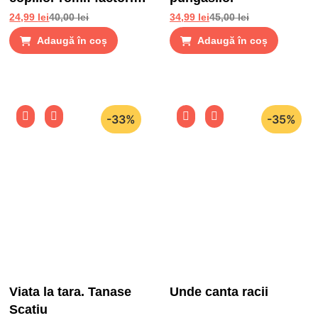
de risc si factori de
24,99
lei
40,00
lei
34,99
lei
45,00
lei
protectie
Adaugă în coș
Adaugă în coș
-33%
-35%
Viata la tara. Tanase
Unde canta racii
Scatiu