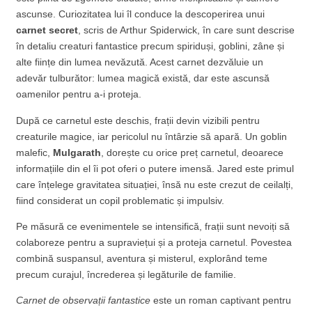
ascunse. Curiozitatea lui îl conduce la descoperirea unui
carnet secret
, scris de Arthur Spiderwick, în care sunt descrise
în detaliu creaturi fantastice precum spiriduși, goblini, zâne și
alte ființe din lumea nevăzută. Acest carnet dezvăluie un
adevăr tulburător: lumea magică există, dar este ascunsă
oamenilor pentru a-i proteja.
După ce carnetul este deschis, frații devin vizibili pentru
creaturile magice, iar pericolul nu întârzie să apară. Un goblin
malefic,
Mulgarath
, dorește cu orice preț carnetul, deoarece
informațiile din el îi pot oferi o putere imensă. Jared este primul
care înțelege gravitatea situației, însă nu este crezut de ceilalți,
fiind considerat un copil problematic și impulsiv.
Pe măsură ce evenimentele se intensifică, frații sunt nevoiți să
colaboreze pentru a supraviețui și a proteja carnetul. Povestea
combină suspansul, aventura și misterul, explorând teme
precum curajul, încrederea și legăturile de familie.
Carnet de observații fantastice
este un roman captivant pentru