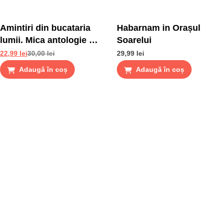
Amintiri din bucataria
Habarnam in Orașul
lumii. Mica antologie de
Soarelui
gusturi, stari si gustari
22,99
lei
30,00
lei
29,99
lei
Adaugă în coș
Adaugă în coș