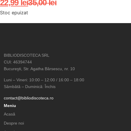
22,99
lei
35,00
lei
Stoc epuizat
BIBLIODISCOTECA SRL
CUI: 46394744
Bucureşti, Str. Agatha Bârsescu, nr. 10
Luni – Vineri: 10:00 – 12:00 / 16:00 – 18:00
Sâmbătă – Duminică: Închis
contact@bibliodiscoteca.ro
Meniu
Acasă
Despre noi