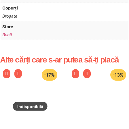
Coperţi
Broşate
Stare
Bună
Alte cărți care s-ar putea să-ți placă
-17%
-13%