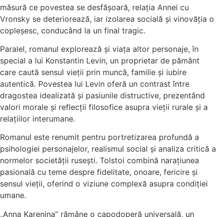
măsură ce povestea se desfășoară, relația Annei cu
Vronsky se deteriorează, iar izolarea socială și vinovăția o
copleșesc, conducând la un final tragic.
Paralel, romanul explorează și viața altor personaje, în
special a lui
Konstantin Levin
, un proprietar de pământ
care caută sensul vieții prin muncă, familie și iubire
autentică. Povestea lui Levin oferă un contrast între
dragostea idealizată și pasiunile distructive, prezentând
valori morale și reflecții filosofice asupra vieții rurale și a
relațiilor interumane.
Romanul este renumit pentru portretizarea profundă a
psihologiei personajelor, realismul social și analiza critică a
normelor societății rusești. Tolstoi combină narațiunea
pasională cu teme despre fidelitate, onoare, fericire și
sensul vieții, oferind o viziune complexă asupra condiției
umane.
„Anna Karenina” rămâne o capodoperă universală, un