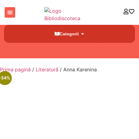
Categorii
Prima pagină
/
Literatură
/ Anna Karenina
-34%