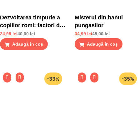
Dezvoltarea timpurie a
Misterul din hanul
copiilor romi: factori de
pungasilor
risc si factori de
24,99
lei
40,00
lei
34,99
lei
45,00
lei
protectie
Adaugă în coș
Adaugă în coș
-33%
-35%