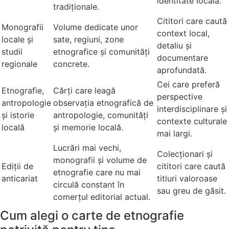
identitate locală.
tradiționale.
Cititori care caută
Monografii
Volume dedicate unor
context local,
locale și
sate, regiuni, zone
detaliu și
studii
etnografice și comunități
documentare
regionale
concrete.
aprofundată.
Cei care preferă
Etnografie,
Cărți care leagă
perspective
antropologie
observația etnografică de
interdisciplinare și
și istorie
antropologie, comunități
contexte culturale
locală
și memorie locală.
mai largi.
Lucrări mai vechi,
Colecționari și
monografii și volume de
Ediții de
cititori care caută
etnografie care nu mai
anticariat
titluri valoroase
circulă constant în
sau greu de găsit.
comerțul editorial actual.
Cum alegi o carte de etnografie