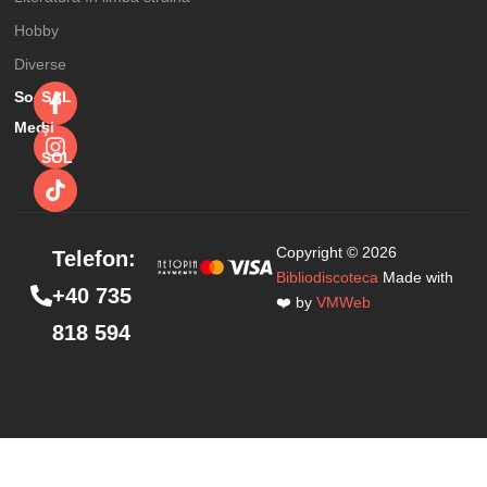
Hobby
Diverse
Social
SAL
Media
şi
SOL
Copyright © 2026
Telefon:
Bibliodiscoteca
Made with
+40 735
❤️ by
VMWeb
818 594