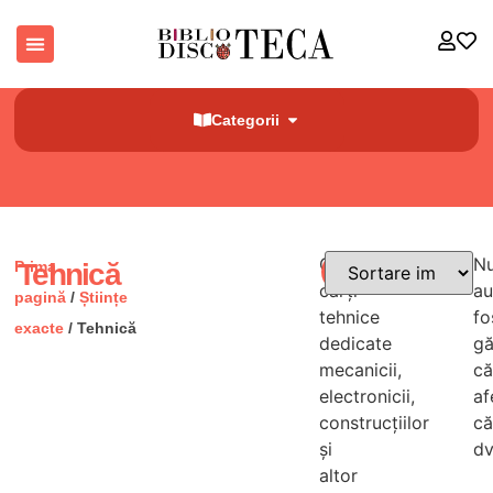
Categorii
Găsești
N
Prima
Tehnică
Filtre
cărți
au
pagină
/
Științe
tehnice
fo
exacte
/ Tehnică
dedicate
gă
mecanicii,
că
electronicii,
af
construcțiilor
că
și
dv
altor