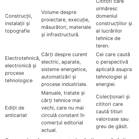
Cititori care
urmăresc
Volume despre
Construcții,
domeniul
proiectare, execuție,
instalații și
construcțiilor și
măsurători, materiale
topografie
al lucrărilor
și infrastructură.
tehnice de
teren.
Cărți despre curent
Cei care caută
Electrotehnică,
electric, aparate,
o perspectivă
electronică și
sisteme energetice,
aplicată asupra
procese
automatizări și
tehnologiei și
tehnologice
procese industriale.
energiei.
Manuale, tratate și
Colecționari și
cărți tehnice mai
cititori care
Ediții de
vechi, care nu mai
caută titluri
anticariat
circulă constant în
valoroase sau
comerțul editorial
greu de găsit.
actual.