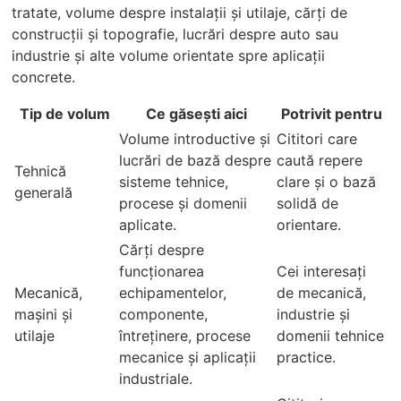
tratate, volume despre instalații și utilaje, cărți de
construcții și topografie, lucrări despre auto sau
industrie și alte volume orientate spre aplicații
concrete.
Tip de volum
Ce găsești aici
Potrivit pentru
Volume introductive și
Cititori care
lucrări de bază despre
caută repere
Tehnică
sisteme tehnice,
clare și o bază
generală
procese și domenii
solidă de
aplicate.
orientare.
Cărți despre
funcționarea
Cei interesați
Mecanică,
echipamentelor,
de mecanică,
mașini și
componente,
industrie și
utilaje
întreținere, procese
domenii tehnice
mecanice și aplicații
practice.
industriale.