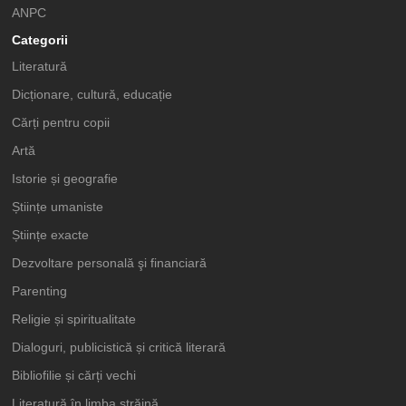
ANPC
Categorii
Literatură
Dicționare, cultură, educație
Cărți pentru copii
Artă
Istorie și geografie
Științe umaniste
Științe exacte
Dezvoltare personală şi financiară
Parenting
Religie și spiritualitate
Dialoguri, publicistică și critică literară
Bibliofilie și cărți vechi
Literatură în limba străină