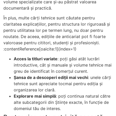
volume specializate care și-au păstrat valoarea
documentară și practică.
În plus, multe cărți tehnice sunt căutate pentru
claritatea explicațiilor, pentru structura lor riguroasă și
pentru utilitatea lor pe termen lung, nu doar pentru
noutate. De aceea, edițiile de anticariat pot fi foarte
valoroase pentru cititori, studenți și profesioniști.
:contentReference[oaicite:1]{index=1}
Acces la titluri variate
: poți găsi atât lucrări
introductive, cât și manuale și volume tehnice mai
greu de identificat în comerțul curent.
Șansa de a descoperi ediții mai vechi
: unele cărți
tehnice sunt apreciate tocmai pentru ediția și
organizarea lor clară.
Explorare mai simplă
: poți continua natural către
alte subcategorii din Științe exacte, în funcție de
domeniul tău de interes.