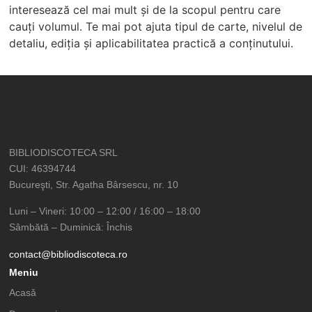
interesează cel mai mult și de la scopul pentru care
cauți volumul. Te mai pot ajuta tipul de carte, nivelul de
detaliu, ediția și aplicabilitatea practică a conținutului.
BIBLIODISCOTECA SRL
CUI: 46394744
Bucureşti, Str. Agatha Bârsescu, nr. 10
Luni – Vineri: 10:00 – 12:00 / 16:00 – 18:00
Sâmbătă – Duminică: Închis
contact@bibliodiscoteca.ro
Meniu
Acasă