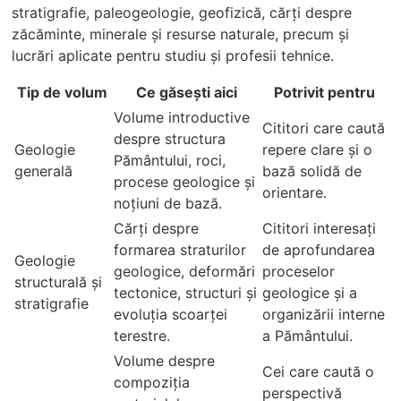
stratigrafie, paleogeologie, geofizică, cărți despre
zăcăminte, minerale și resurse naturale, precum și
lucrări aplicate pentru studiu și profesii tehnice.
Tip de volum
Ce găsești aici
Potrivit pentru
Volume introductive
Cititori care caută
despre structura
Geologie
repere clare și o
Pământului, roci,
generală
bază solidă de
procese geologice și
orientare.
noțiuni de bază.
Cărți despre
Cititori interesați
formarea straturilor
de aprofundarea
Geologie
geologice, deformări
proceselor
structurală și
tectonice, structuri și
geologice și a
stratigrafie
evoluția scoarței
organizării interne
terestre.
a Pământului.
Volume despre
Cei care caută o
compoziția
perspectivă