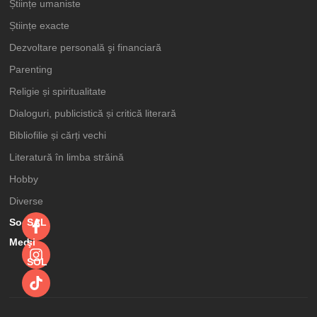
Științe umaniste
Științe exacte
Dezvoltare personală şi financiară
Parenting
Religie și spiritualitate
Dialoguri, publicistică și critică literară
Bibliofilie și cărți vechi
Literatură în limba străină
Hobby
Diverse
Social
SAL
Media
şi
SOL