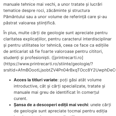
manuale tehnice mai vechi, a unor tratate și lucrări
tematice despre roci, zăcăminte și structura
Pământului sau a unor volume de referință care și-au
păstrat valoarea științifică.
În plus, multe cărți de geologie sunt apreciate pentru
claritatea explicațiilor, pentru caracterul interdisciplinar
și pentru utilitatea lor tehnică, ceea ce face ca edițiile
de anticariat să fie foarte valoroase pentru cititori,
studenți și profesioniști. ([printrecarti.ro]
(https://www.printrecarti.ro/stiinte/geologie/?
srsltid=AfmBOootLjsobtZV4Pn04rBxqTOcc8Y2UwphDeC
Acces la titluri variate
: poți găsi atât volume
introductive, cât și cărți specializate, tratate și
manuale mai greu de identificat în comerțul
curent.
Șansa de a descoperi ediții mai vechi
: unele cărți
de geologie sunt apreciate tocmai pentru ediția