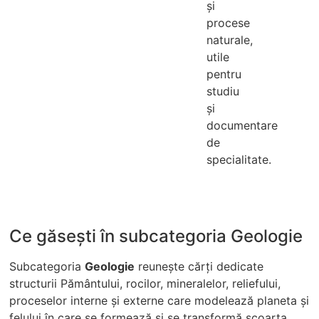
și
procese
naturale,
utile
pentru
studiu
și
documentare
de
specialitate.
Ce găsești în subcategoria Geologie
Subcategoria
Geologie
reunește cărți dedicate
structurii Pământului, rocilor, mineralelor, reliefului,
proceselor interne și externe care modelează planeta și
felului în care se formează și se transformă scoarța