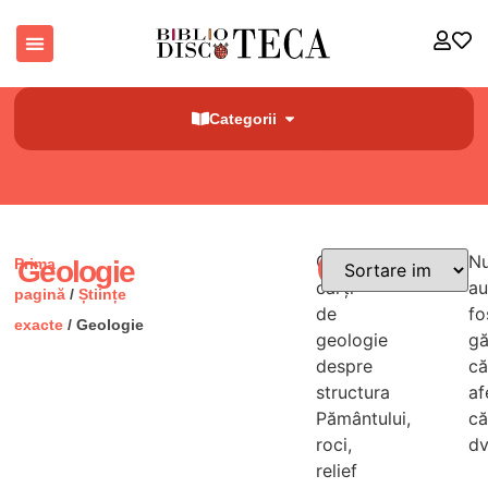
Categorii
Găsești
N
Prima
Geologie
Filtre
cărți
au
pagină
/
Științe
de
fo
exacte
/ Geologie
geologie
gă
despre
că
structura
af
Pământului,
că
roci,
dv
relief