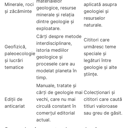
materialelor
Minerale, roci
aplicată asupra
geologice, resurse
și zăcăminte
geologiei și
minerale și relația
resurselor
dintre geologie și
naturale.
exploatare.
Cărți despre metode
Cititori care
interdisciplinare,
Geofizică,
urmăresc teme
istoria mediilor
paleoecologie
speciale și
geologice și
și lucrări
legături între
procesele care au
tematice
geologie și alte
modelat planeta în
științe.
timp.
Manuale, tratate și
cărți de geologie mai
Colecționari și
Ediții de
vechi, care nu mai
cititori care caută
anticariat
circulă constant în
titluri valoroase
comerțul editorial
sau greu de găsit.
actual.