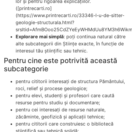
lor și pentru rigoarea explicațiilor.
([printrecarti.ro]
(https://www.printrecarti.ro/33346-l-u-de-sitter-
geologie-structurala.html?
srsltid=AfmBOoo25CdZYeEyWHMdUu8YM3h6Wikmc
Explorare mai simplă
: poți continua natural către
alte subcategorii din Științe exacte, în funcție de
interesul tău științific sau tehnic.
Pentru cine este potrivită această
subcategorie
pentru cititorii interesați de structura Pământului,
roci, relief și procese geologice;
pentru elevi, studenți și profesori care caută
resurse pentru studiu și documentare;
pentru cei interesați de resurse naturale,
zăcăminte, geofizică și aplicații tehnice;
pentru cititorii care construiesc o bibliotecă
științifică sau tehnică solidă;