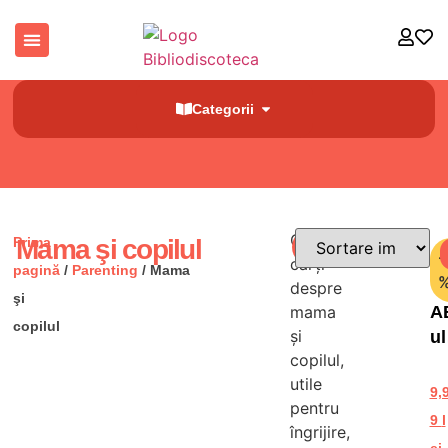
Categorii
Găsești
Prima
Mama şi copilul
Filtre
-
cărți
pagină
/
Parenting
/ Mama
despre
şi
A
mama
copilul
și
ul
copilul,
fa
utile
ei
9,
pentru
Cr
9
l
îngrijire,
er
ei