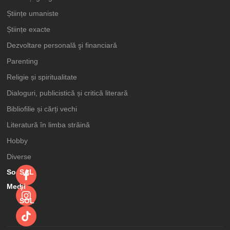
Științe umaniste
Științe exacte
Dezvoltare personală şi financiară
Parenting
Religie și spiritualitate
Dialoguri, publicistică și critică literară
Bibliofilie și cărți vechi
Literatură în limba străină
Hobby
Diverse
Social
SAL
Media
şi
SOL