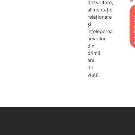
dezvoltare,
co
alimentație,
lu
relaționare
m
și
înțelegerea
nevoilor
din
primii
ani
de
viață.