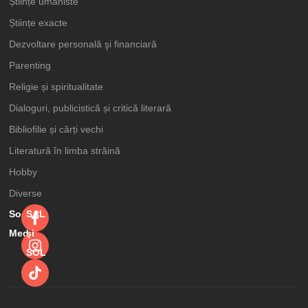
Științe umaniste
Științe exacte
Dezvoltare personală şi financiară
Parenting
Religie și spiritualitate
Dialoguri, publicistică și critică literară
Bibliofilie și cărți vechi
Literatură în limba străină
Hobby
Diverse
Social
SAL
Media
şi
SOL