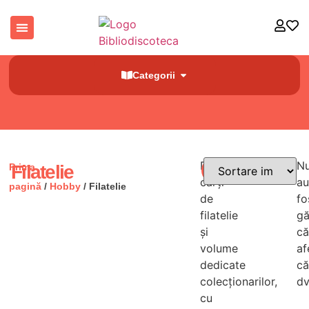
Categorii
Descoperă
N
Prima
Filatelie
Filtre
cărți
au
pagină
/
Hobby
/ Filatelie
de
fo
filatelie
gă
și
că
volume
af
dedicate
că
colecționarilor,
dv
cu