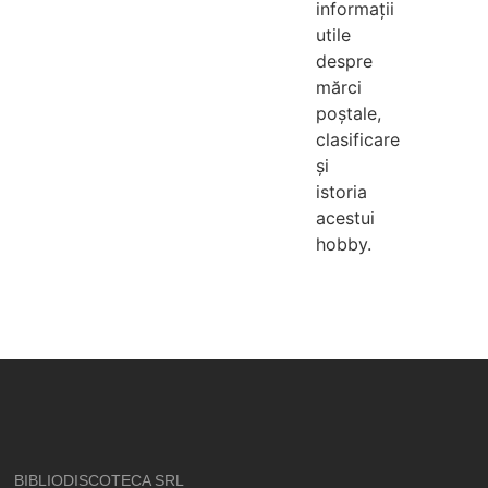
informații
utile
despre
mărci
poștale,
clasificare
și
istoria
acestui
hobby.
BIBLIODISCOTECA SRL