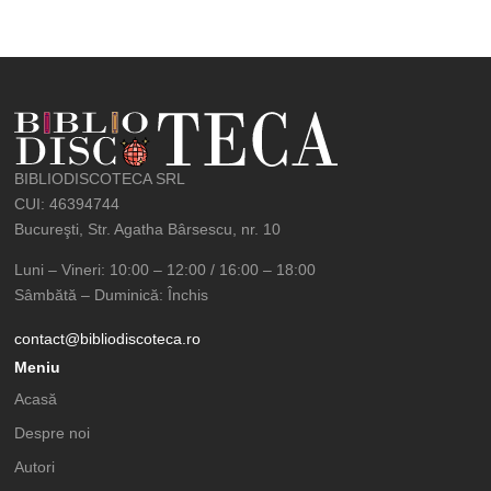
BIBLIODISCOTECA SRL
CUI: 46394744
Bucureşti, Str. Agatha Bârsescu, nr. 10
Luni – Vineri: 10:00 – 12:00 / 16:00 – 18:00
Sâmbătă – Duminică: Închis
contact@bibliodiscoteca.ro
Meniu
Acasă
Despre noi
Autori