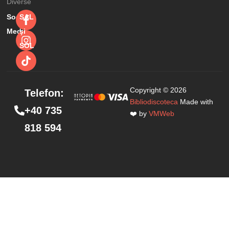
Diverse
Social
SAL
Media
şi
SOL
Copyright © 2026
Telefon:
Bibliodiscoteca
Made with
+40 735
❤️ by
VMWeb
818 594