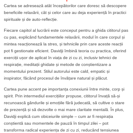
Cartea se adresează atât începătorilor care doresc să descopere
beneficiile relaxării, cât și celor care au deja experiență în practici
spirituale și de auto-reflecție.
Fiecare capitol al lucrării este conceput pentru a ghida cititorul pas
cu pas, explicând fundamentele relaxării, modul în care corpul și
mintea reacționează la stres, și tehnicile prin care aceste reacții
pot fi gestionate eficient. Davidji îmbină teoria cu practica, oferind
exerciții ușor de aplicat în viața de zi cu zi, inclusiv tehnici de
respirație, meditații ghidate și metode de conștientizare a
momentului prezent. Stilul autorului este cald, empatic și
inspirator, făcând procesul de învățare natural și plăcut.
Cartea pune accent pe importanța conexiunii între minte, corp și
spirit. Prin intermediul exercițiilor propuse, cititorul învață să-și
recunoască gândurile și emoțiile fără judecată, să cultive o stare
de prezență și să dezvolte o mai mare claritate mentală. În plus,
Davidji explică cum obiceiurile simple – cum ar fi respirația
conștientă sau momentele de pauză în timpul zilei – pot
transforma radical experiența de zi cu zi, reducând tensiunea