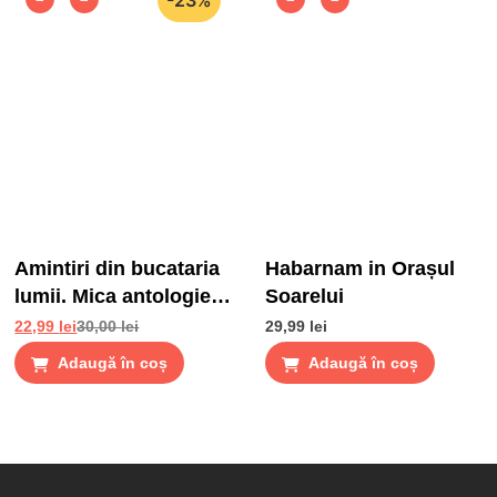
Amintiri din bucataria
Habarnam in Orașul
lumii. Mica antologie
Soarelui
de gusturi, stari si
22,99
lei
30,00
lei
29,99
lei
gustari
Adaugă în coș
Adaugă în coș