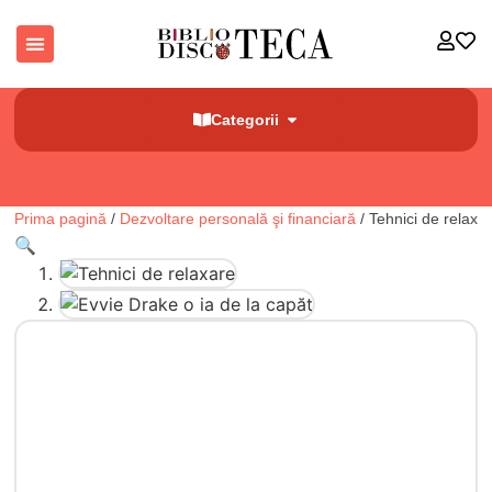
Categorii
Prima pagină
/
Dezvoltare personală şi financiară
/ Tehnici de relaxa
🔍