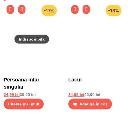
-17%
-13%
Persoana intai
Lacul
singular
24,99
lei
30,00
lei
34,99
lei
40,00
lei
Citește mai mult
Adaugă în coș