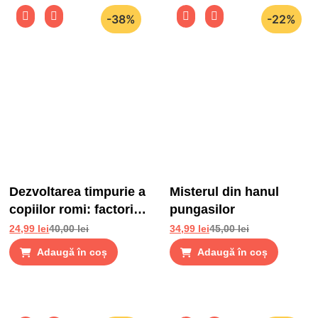
-38%
-22%
Dezvoltarea timpurie a
Misterul din hanul
copiilor romi: factori
pungasilor
de risc si factori de
24,99
lei
40,00
lei
34,99
lei
45,00
lei
protectie
Adaugă în coș
Adaugă în coș