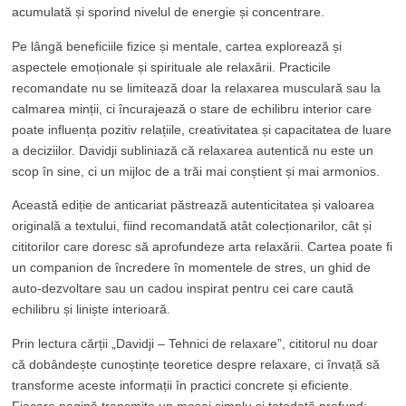
acumulată și sporind nivelul de energie și concentrare.
Pe lângă beneficiile fizice și mentale, cartea explorează și
aspectele emoționale și spirituale ale relaxării. Practicile
recomandate nu se limitează doar la relaxarea musculară sau la
calmarea minții, ci încurajează o stare de echilibru interior care
poate influența pozitiv relațiile, creativitatea și capacitatea de luare
a deciziilor. Davidji subliniază că relaxarea autentică nu este un
scop în sine, ci un mijloc de a trăi mai conștient și mai armonios.
Această ediție de anticariat păstrează autenticitatea și valoarea
originală a textului, fiind recomandată atât colecționarilor, cât și
cititorilor care doresc să aprofundeze arta relaxării. Cartea poate fi
un companion de încredere în momentele de stres, un ghid de
auto-dezvoltare sau un cadou inspirat pentru cei care caută
echilibru și liniște interioară.
Prin lectura cărții „Davidji – Tehnici de relaxare”, cititorul nu doar
că dobândește cunoștințe teoretice despre relaxare, ci învață să
transforme aceste informații în practici concrete și eficiente.
Fiecare pagină transmite un mesaj simplu și totodată profund: