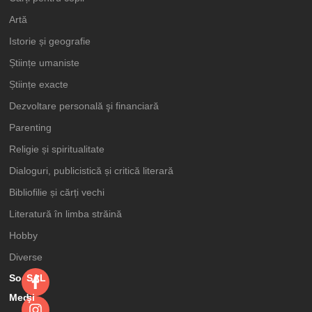
Artă
Istorie și geografie
Științe umaniste
Științe exacte
Dezvoltare personală şi financiară
Parenting
Religie și spiritualitate
Dialoguri, publicistică și critică literară
Bibliofilie și cărți vechi
Literatură în limba străină
Hobby
Diverse
Social
SAL
Media
şi