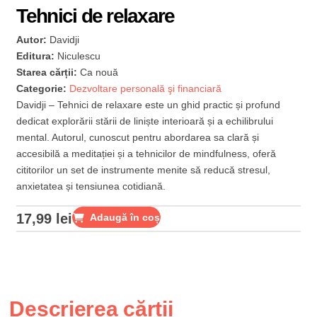
Tehnici de relaxare
Autor:
Davidji
Editura:
Niculescu
Starea cărții:
Ca nouă
Categorie:
Dezvoltare personală şi financiară
Davidji – Tehnici de relaxare este un ghid practic și profund
dedicat explorării stării de liniște interioară și a echilibrului
mental. Autorul, cunoscut pentru abordarea sa clară și
accesibilă a meditației și a tehnicilor de mindfulness, oferă
cititorilor un set de instrumente menite să reducă stresul,
anxietatea și tensiunea cotidiană.
17,99
lei
Adaugă în coș
Descrierea cărții