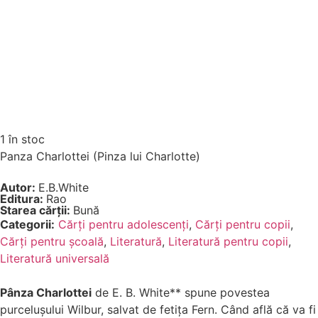
1 în stoc
Panza Charlottei (Pinza lui Charlotte)
Autor:
E.B.White
Editura:
Rao
Starea cărții:
Bună
Categorii:
Cărți pentru adolescenți
,
Cărți pentru copii
,
Cărți pentru școală
,
Literatură
,
Literatură pentru copii
,
Literatură universală
Pânza Charlottei
de
E. B. White
** spune povestea
purcelușului Wilbur, salvat de fetița Fern. Când află că va fi