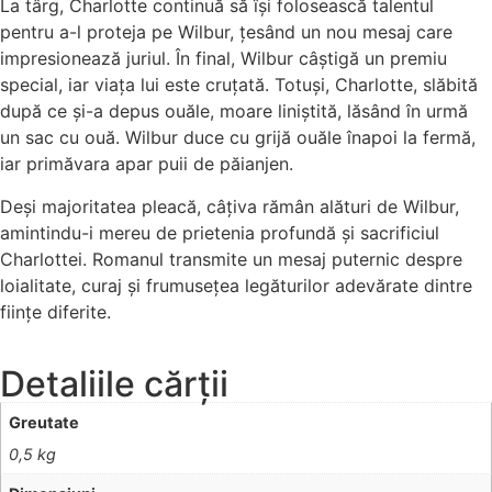
La târg, Charlotte continuă să își folosească talentul
pentru a-l proteja pe Wilbur, țesând un nou mesaj care
impresionează juriul. În final, Wilbur câștigă un premiu
special, iar viața lui este cruțată. Totuși, Charlotte, slăbită
după ce și-a depus ouăle, moare liniștită, lăsând în urmă
un sac cu ouă. Wilbur duce cu grijă ouăle înapoi la fermă,
iar primăvara apar puii de păianjen.
Deși majoritatea pleacă, câțiva rămân alături de Wilbur,
amintindu-i mereu de prietenia profundă și sacrificiul
Charlottei. Romanul transmite un mesaj puternic despre
loialitate, curaj și frumusețea legăturilor adevărate dintre
ființe diferite.
Detaliile cărții
Greutate
0,5 kg