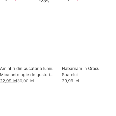
-23%
Amintiri din bucataria lumii.
Habarnam in Orașul
Mica antologie de gusturi,
Soarelui
stari si gustari
22,99
lei
30,00
lei
29,99
lei
Adaugă în coș
Adaugă în coș