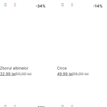
-34%
-14%
Zborul albinelor
Circe
32,99
lei
50,00
lei
49,99
lei
58,00
lei
Adaugă în coș
Adaugă în coș