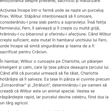
emoționantă despre prietenie, sacrificiu și maturizare.
Acțiunea începe într-o fermă unde se naște un purceluș
firav, Wilbur. Stăpânul intenționează să îl omoare,
considerându-l prea slab pentru a supraviețui. Însă fetița
fermierului, Fern, îl salvează și îl crește cu multă grijă,
hrănindu-l cu biberonul și oferindu-i afecțiune. Când Wilbur
crește suficient, este mutat în hambarul unchiului lui Fern,
unde începe să simtă singurătatea și teama de a fi
sacrificat pentru Crăciun.
În hambar, Wilbur o cunoaște pe Charlotte, un păianjen
inteligent și calm, care își țese pânza deasupra țarcului lui.
Când află că purcelul urmează să fie tăiat, Charlotte
hotărăște să îl salveze. Ea țese în pânza ei cuvinte precum
„Extraordinar” și „Strălucit”, determinându-i pe oameni să
creadă că Wilbur este un animal special. Vestea se
răspândește rapid, iar purcelul devine celebru, fiind dus la
un târg agricol.