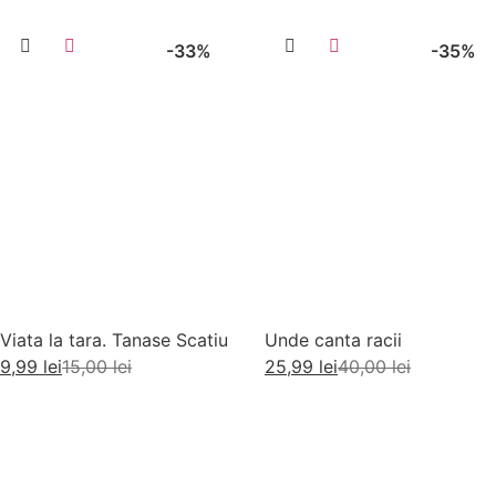
-33%
-35%
Viata la tara. Tanase Scatiu
Unde canta racii
9,99
lei
15,00
lei
25,99
lei
40,00
lei
Adaugă în coș
Adaugă în coș