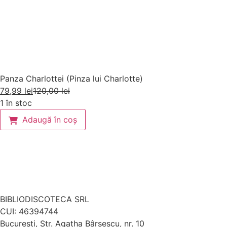
Panza Charlottei (Pinza lui Charlotte)
79,99
lei
120,00
lei
1 în stoc
Adaugă în coș
BIBLIODISCOTECA SRL
CUI: 46394744
Bucureşti, Str. Agatha Bârsescu, nr. 10