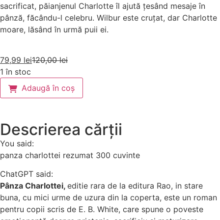
sacrificat, păianjenul Charlotte îl ajută țesând mesaje în
pânză, făcându-l celebru. Wilbur este cruțat, dar Charlotte
moare, lăsând în urmă puii ei.
79,99
lei
120,00
lei
1 în stoc
Adaugă în coș
Descrierea cărții
You said:
panza charlottei rezumat 300 cuvinte
ChatGPT said:
Pânza Charlottei,
editie rara de la editura Rao, in stare
buna, cu mici urme de uzura din la coperta,
este un roman
pentru copii scris de
E. B. White
, care spune o poveste