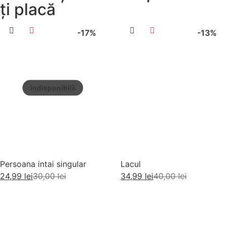
ți placă
-17%
-13%
Persoana intai singular
Lacul
24,99
lei
30,00
lei
34,99
lei
40,00
lei
Citește mai mult
Adaugă în coș