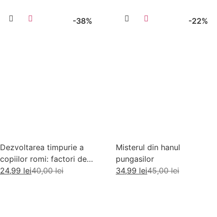
-38%
-22%
Dezvoltarea timpurie a
Misterul din hanul
copiilor romi: factori de
pungasilor
risc si factori de protectie
24,99
lei
40,00
lei
34,99
lei
45,00
lei
Adaugă în coș
Adaugă în coș