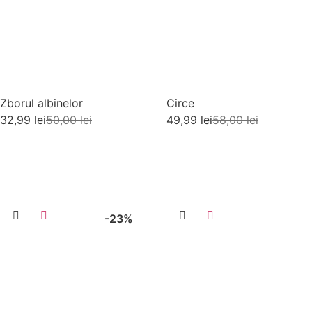
Zborul albinelor
Circe
32,99
lei
50,00
lei
49,99
lei
58,00
lei
Adaugă în coș
Adaugă în coș
-23%