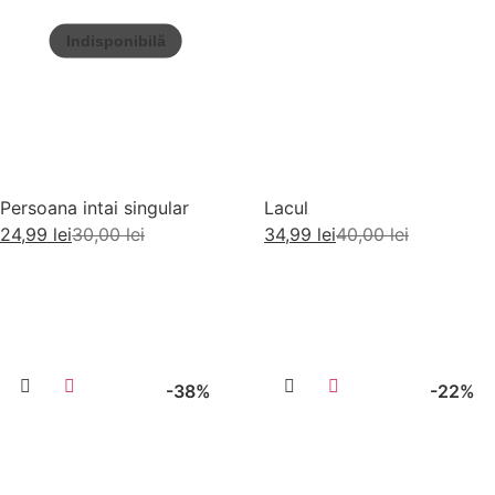
Persoana intai singular
Lacul
24,99
lei
30,00
lei
34,99
lei
40,00
lei
Citește mai mult
Adaugă în coș
-38%
-22%