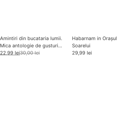
Amintiri din bucataria lumii.
Habarnam in Orașul
Mica antologie de gusturi,
Soarelui
stari si gustari
22,99
lei
30,00
lei
29,99
lei
Adaugă în coș
Adaugă în coș