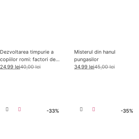
Dezvoltarea timpurie a
Misterul din hanul
copiilor romi: factori de
pungasilor
risc si factori de protectie
24,99
lei
40,00
lei
34,99
lei
45,00
lei
Adaugă în coș
Adaugă în coș
-33%
-35%