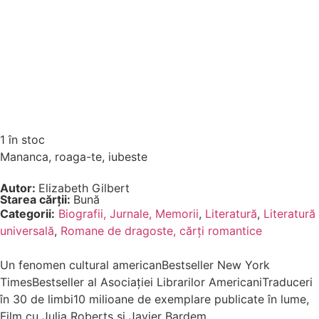
1 în stoc
Mananca, roaga-te, iubeste
Autor:
Elizabeth Gilbert
Starea cărții:
Bună
Categorii:
Biografii, Jurnale, Memorii
,
Literatură
,
Literatură
universală
,
Romane de dragoste, cărți romantice
Un fenomen cultural americanBestseller New York
TimesBestseller al Asociației Librarilor AmericaniTraduceri
în 30 de limbi10 milioane de exemplare publicate în lume,
Film cu Julia Roberts și Javier Bardem.