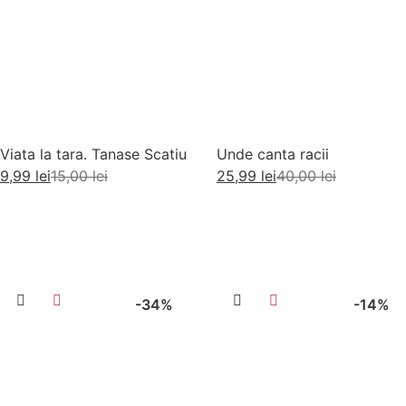
Viata la tara. Tanase Scatiu
Unde canta racii
9,99
lei
15,00
lei
25,99
lei
40,00
lei
Adaugă în coș
Adaugă în coș
-34%
-14%