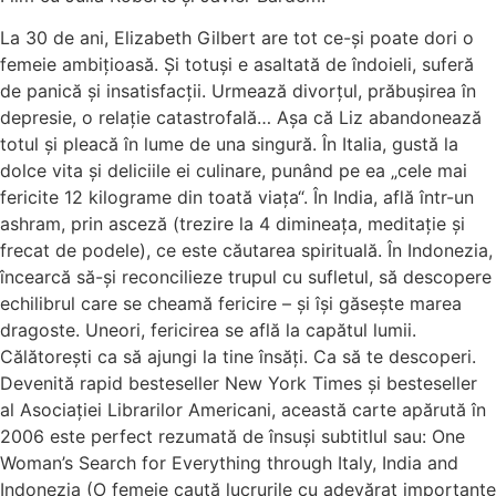
La 30 de ani, Elizabeth Gilbert are tot ce-și poate dori o
femeie ambițioasă. Și totuși e asaltată de îndoieli, suferă
de panică și insatisfacții. Urmează divorțul, prăbușirea în
depresie, o relație catastrofală… Așa că Liz abandonează
totul și pleacă în lume de una singură. În Italia, gustă la
dolce vita și deliciile ei culinare, punând pe ea „cele mai
fericite 12 kilograme din toată viața“. În India, află într-un
ashram, prin asceză (trezire la 4 dimineața, meditație și
frecat de podele), ce este căutarea spirituală. În Indonezia,
încearcă să-și reconcilieze trupul cu sufletul, să descopere
echilibrul care se cheamă fericire – și își găsește marea
dragoste. Uneori, fericirea se află la capătul lumii.
Călătorești ca să ajungi la tine însăți. Ca să te descoperi.
Devenită rapid besteseller New York Times și besteseller
al Asociației Librarilor Americani, această carte apărută în
2006 este perfect rezumată de însuși subtitlul sau: One
Woman’s Search for Everything through Italy, India and
Indonezia (O femeie caută lucrurile cu adevărat importante