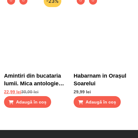
-23%
Amintiri din bucataria
Habarnam in Orașul
lumii. Mica antologie
Soarelui
de gusturi, stari si
22,99
lei
30,00
lei
29,99
lei
gustari
Adaugă în coș
Adaugă în coș