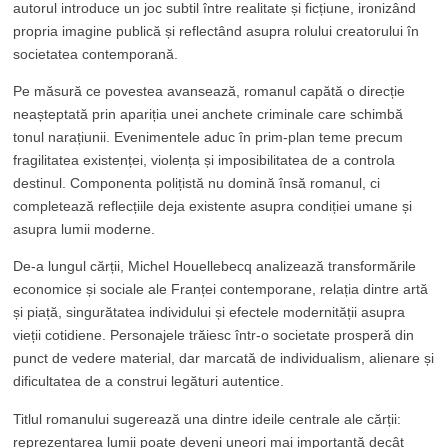
autorul introduce un joc subtil între realitate și ficțiune, ironizând
propria imagine publică și reflectând asupra rolului creatorului în
societatea contemporană.
Pe măsură ce povestea avansează, romanul capătă o direcție
neașteptată prin apariția unei anchete criminale care schimbă
tonul narațiunii. Evenimentele aduc în prim-plan teme precum
fragilitatea existenței, violența și imposibilitatea de a controla
destinul. Componenta polițistă nu domină însă romanul, ci
completează reflecțiile deja existente asupra condiției umane și
asupra lumii moderne.
De-a lungul cărții, Michel Houellebecq analizează transformările
economice și sociale ale Franței contemporane, relația dintre artă
și piață, singurătatea individului și efectele modernității asupra
vieții cotidiene. Personajele trăiesc într-o societate prosperă din
punct de vedere material, dar marcată de individualism, alienare și
dificultatea de a construi legături autentice.
Titlul romanului sugerează una dintre ideile centrale ale cărții:
reprezentarea lumii poate deveni uneori mai importantă decât