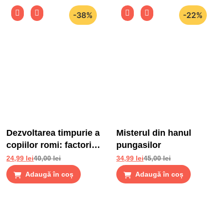
-38%
-22%
Dezvoltarea timpurie a
Misterul din hanul
copiilor romi: factori
pungasilor
de risc si factori de
24,99
lei
40,00
lei
34,99
lei
45,00
lei
protectie
Adaugă în coș
Adaugă în coș