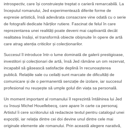
introspectiv, care își construiește treptat o carieră remarcabilă. La
începutul romanului, Jed experimentează diferite forme de
expresie artistică, însă adevărata consacrare vine odată cu o serie
de fotografii dedicate hărților rutiere. Fascinat de felul în care
reprezentarea unei realități poate deveni mai captivantă decât
realitatea însăși, el transformă obiecte obișnuite în opere de artă
care atrag atenția criticilor și colecționarilor.
Succesul îl introduce într-o lume dominată de galerii prestigioase,
investitori și colecționari de artă, însă Jed rămâne un om rezervat,
incapabil să găsească satisfacție deplină în recunoașterea
publică. Relațiile sale cu ceilalți sunt marcate de dificultăți de
comunicare și de o permanentă senzație de izolare, iar succesul
profesional nu reușește să umple golul din viața sa personală.
Un moment important al romanului îl reprezintă întâlnirea lui Jed
cu însuși Michel Houellebecq, care apare în carte ca personaj.
Artistul îi cere scriitorului să redacteze textul pentru catalogul unei
expoziții, iar relația dintre cei doi devine unul dintre cele mai
originale elemente ale romanului. Prin această alegere narativă,