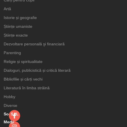
Cărți pentru copii
Artă
Istorie și geografie
Științe umaniste
Științe exacte
Dezvoltare personală şi financiară
Parenting
Religie și spiritualitate
Dialoguri, publicistică și critică literară
Bibliofilie și cărți vechi
Literatură în limba străină
Hobby
Diverse
Social
SAL
Media
şi