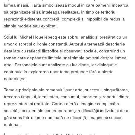
lumea însăși. Harta simbolizează modul în care oamenii încearcă
să organizeze și să înțeleagă realitatea, în timp ce teritoriul
reprezintă existența concretă, complexă și imposibil de redus la
simple modele sau explicații.
Stilul lui Michel Houellebecq este sobru, analitic și presărat cu un
umor discret și o ironie constantă. Autorul alternează descrierile
detaliate cu reflecții filozofice și observații sociale, construind un
roman care depășește limitele unei simple povești despre lumea
artei. Personajele sunt analizate cu luciditate, iar dialogurile
contribuie la explorarea unor teme profunde fără a pierde
naturalețea.
Temele principale ale romanului sunt arta, succesul, singurătatea,
trecerea timpului, identitatea, consumul, moartea și raportul dintre
reprezentare și realitate. Cartea oferă o imagine complexă a
societății occidentale contemporane și a dificultății individului de a
găsi sens într-o lume dominată de eficiență, imagine și succes
material.