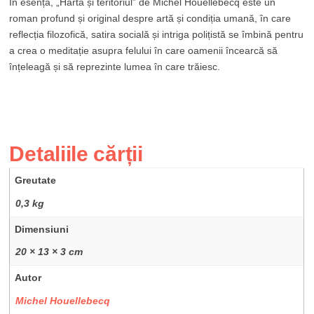
În esență, „Harta și teritoriul” de Michel Houellebecq este un
roman profund și original despre artă și condiția umană, în care
reflecția filozofică, satira socială și intriga polițistă se îmbină pentru
a crea o meditație asupra felului în care oamenii încearcă să
înțeleagă și să reprezinte lumea în care trăiesc.
Detaliile cărții
Greutate
0,3 kg
Dimensiuni
20 × 13 × 3 cm
Autor
Michel Houellebecq