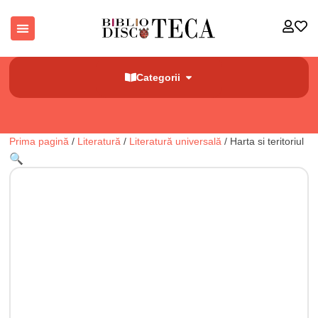
Categorii
Prima pagină
/
Literatură
/
Literatură universală
/ Harta si teritoriul
🔍